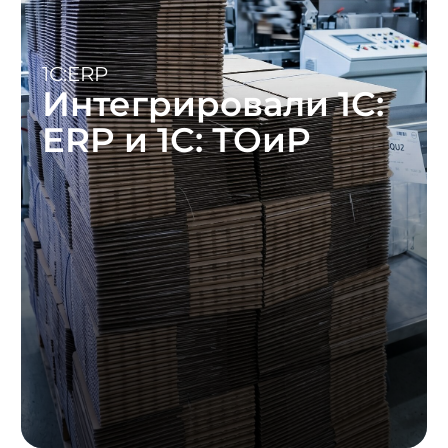
Заказчик
Пермская целлюлозно-
бумажная компания.
Запрос
Обеспечить корректный
обмен данными между 1С: ERP
и ТОиР
и сделать их функционально
совместимыми.