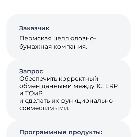
Программные продукты:
«1С:УПП 1.3».
«1С:ERP 2.5».
«1C:ТОИР Управление
ремонтами
и обслуживанием
оборудования».
Модель сотрудничества
Аутстафинг
программистов 1С