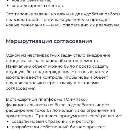
новые реквизиты;
корректировка отчетов.
Хотите так же?
Это типовые задачи, но важные для удобства работы
Оставьте заявку — расскажем
пользователей. Почти каждую неделю приходят
подробнее про аутстаффинг
новые пожелания — и мы оперативно их реализуем.
1С-специалистов.
Подробнее
Маршрутизация согласования
Одной из нестандартных задач стало внедрение
процесса согласования объектов ремонта.
Изначально объект можно было просто создать
вручную, без подтверждения. Но пользователи
захотели ввести контроль, чтобы новый объект
появлялся только через заявку и с этапами
согласования.
В стандартной платформе ТОиР такой
функциональности не было, а доработать через
расширение тоже было нельзя из-за ограничений
архитектуры. Пришлось придумывать свое решение:
создали новый справочник и регистр;
разработали собственный бизнес-процесс;