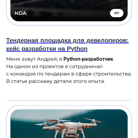
8 800 600-25-01
Тендерная площадка для девелоперов:
site@programstore.ru
кейс разработки на Python
Меня зовут Андрей, я
.
Python-разработчик
Политика конфиденциальности
На одном из проектов я сотрудничал
Согласие на обработку персональных
с командой по тендерам в сфере строительства.
данных
В статье расскажу детали этого опыта.
© Programming Store, 2026