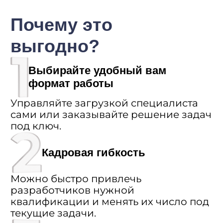
и контроль работы
удаленных Python-
разработчиков
Отправляем регулярные
отчеты, в которых видно,
на какие конкретно
задачи были потрачены
рабочие часы
разработчика
Занесем информацию
по отработанным часам
и выполненным задачам
в ваши системы трекинга
рабочего времени при
необходимости
Подстроимся под ваш