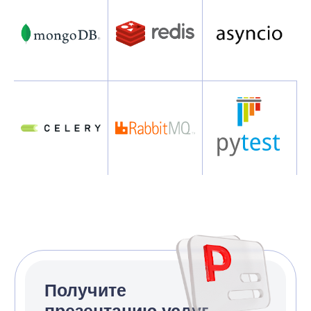
Предлагаем два
формата работы
Python разработки
Предоставляем
время
Наиболее востребованный
формат работы. Вы оплачиваете
время работы нашего Python —