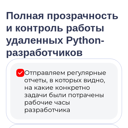
Этапы
сотрудничества
01
Оставляете заявку
на сайте
Мы свяжемся с вами, уточним
детали проекта и требования
к разработчикам.
02
Получаете резюме
программистов
Выбираете подходящих по стеку
и опыту разработчиков.
03
Проводите
интервью
с разработчиками
Во время беседы у вас будет
возможность задать любые
вопросы, для того чтобы
подтвердить квалификацию
специалиста.
04
Заключаем договор