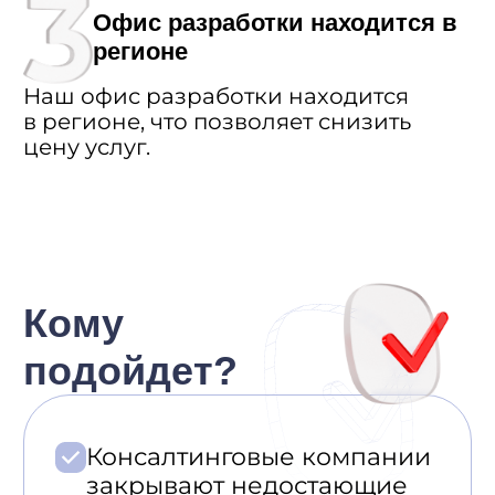
график проведения
регулярных встреч
команды проекта
Гарантии
Programming Store
уверены в качестве
продукта, поэтому готовы
предоставить
40 часов для теста без
предоплаты
Мы уверены в своих
компетенциях, именно поэтому
даем 40 часов
программирования без
предоплаты.
Вы оплачиваете услуги, только
если результат работы