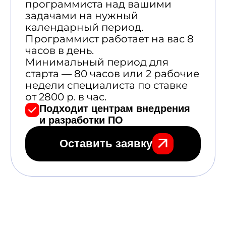
Консалтинговые компании
закрывают недостающие
компетенции по анализу
данных или разработке
Большие компании
со своим IT-отделом
получают поддержку
доработки и развития
систем на базе Python
Разработчики ПО
получают на время
проекта дополнительных
программистов Python
в команду
Полная прозрачность