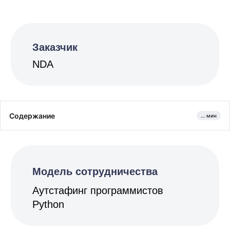
Аутстафинг программистов
Python
Содержание
… мин
Разработана методика
оптимизации
температурных режимов
помещений, позволяющая
снизить температурный
дисбаланс на 30%.
Мероприятия