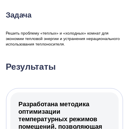
по оптимизации окупаются
за три года
за счет экономии тепловой
Задача
энергии.
Решить проблему «теплых» и «холодных» комнат для
экономии тепловой энергии и устранения нерационального
использования теплоносителя.
Результаты
Хотите так же?
Оставьте заявку — расскажем
подробнее про аутстаффинг 1С-
специалистов.
Подробнее